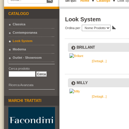
Sei qui:
Home
Catalogo
Look S
CATALOGO
Look System
Classica
Ordina per:
Contemporanea
Look System
BRILLANT
Moderna
Outlet - Showroom
[Dettagli...]
Cerca prodotto
MILLY
Ricerca Avanzata
[Dettagli...]
MARCHI TRATTATI